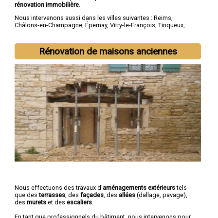
rénovation immobilière
.
Nous intervenons aussi dans les villes suivantes :
Reims
,
Châlons-en-Champagne
,
Épernay
,
Vitry-le-François
,
Tinqueux
,
Bétheny
,
Cormontreuil
,
Saint-Memmie
,
Fismes
,
Sézanne
Rénovation de maisons anciennes
Nous effectuons des travaux d'
aménagements extérieurs
tels
que des
terrasses
, des
façades
, des
allées
(dallage, pavage),
des
murets
et des
escaliers
.
En tant que professionnels du bâtiment, nous intervenons pour