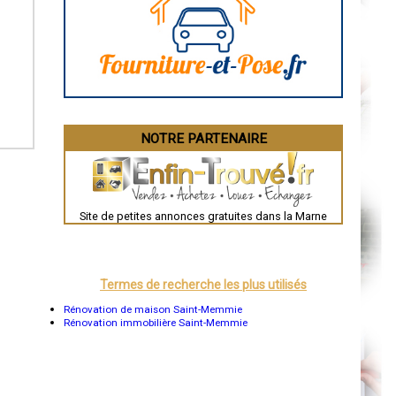
Aurillac
Angoulême
La Rochelle
Bourges
Brive-la-Gaillarde
Dijon
Saint-Brieuc
Guéret
Périgueux
Besançon
NOTRE PARTENAIRE
Valence
Évreux
Chartres
Brest
Nîmes
Toulouse
Site de petites annonces gratuites dans la Marne
Auch
Bordeaux
Montpellier
Rennes
Châteauroux
Termes de recherche les plus utilisés
Tours
Grenoble
Rénovation de maison Saint-Memmie
Dole
Rénovation immobilière Saint-Memmie
Mont-de-Marsan
Blois
Saint-Étienne
Le Puy-en-Velay
Nantes
Orléans