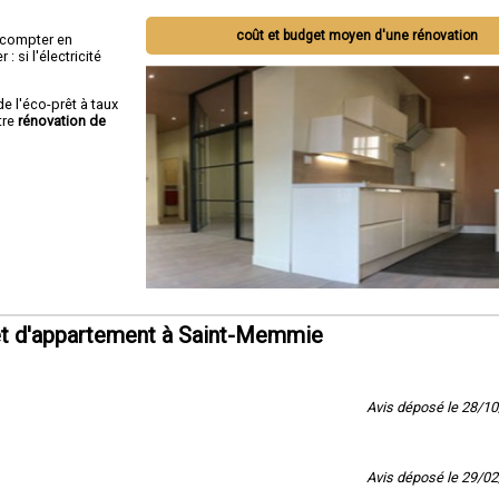
coût et budget moyen d'une rénovation
ut compter en
 si l'électricité
de l'éco-prêt à taux
tre
rénovation de
et d'appartement à Saint-Memmie
Avis déposé le 28/1
Avis déposé le 29/0