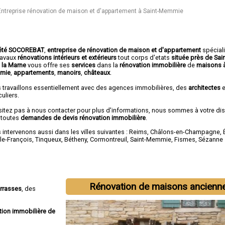
Entreprise rénovation de maison et d'appartement à Saint-Memmie
été SOCOREBAT
,
entreprise de rénovation de maison et d'appartement
spécial
travaux
rénovations intérieurs et extérieurs
tout corps d'etats
située près de Sa
 la Marne
vous offre ses
services
dans la
rénovation immobilière
de
maisons à
mie
,
appartements
,
manoirs
,
châteaux
.
 travaillons essentiellement avec des agences immobilières, des
architectes
e
culiers.
sitez pas à nous contacter pour plus d'informations, nous sommes à votre di
 toutes
demandes de devis rénovation immobilière
.
intervenons aussi dans les villes suivantes :
Reims
,
Châlons-en-Champagne
,
-le-François
,
Tinqueux
,
Bétheny
,
Cormontreuil
,
Saint-Memmie
,
Fismes
,
Sézanne
Rénovation de maisons ancienn
errasses
, des
tion immobilière de