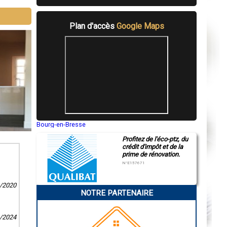
Plan d'accès
Google Maps
Bourg-en-Bresse
Saint-Quentin
Profitez de l'éco-ptz, du
Montluçon
crédit d'impôt et de la
Manosque
prime de rénovation.
Gap
Nice
N°E157671
Annonay
Charleville-Mézières
0/2020
Pamiers
NOTRE PARTENAIRE
Troyes
Narbonne
Rodez
Marseille
2/2024
Caen