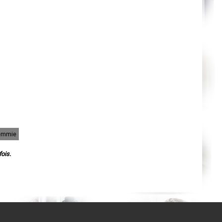
Cahors
Agen
Mende
Angers
Cherbourg-Octeville
Reims
Saint-Dizier
Laval
Nancy
Verdun
Lorient
Metz
Nevers
Lille
Beauvais
Alençon
Calais
Clermont-Ferrand
Memmie
Pau
Tarbes
Perpignan
ois.
Strasbourg
Mulhouse
Lyon
Vesoul
Chalon-sur-Saône
Le Mans
Chambéry
Annecy
Paris