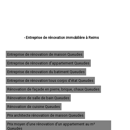
- Entreprise de rénovation immobilière à Reims
- Entreprise de rénovation immobilière à Châlons-en-Champagne
- Entreprise de rénovation immobilière à Épernay
- Entreprise de rénovation immobilière à Vitry-le-François
Entreprise de rénovation de maison Queudes
- Entreprise de rénovation immobilière à Tinqueux
Entreprise de rénovation d'appartement Queudes
- Entreprise de rénovation immobilière à Bétheny
- Entreprise de rénovation immobilière à Cormontreuil
Entreprise de rénovation du batiment Queudes
- Entreprise de rénovation immobilière à Fismes
- Entreprise de rénovation immobilière à Saint-Memmie
Entreprise de rénovation tous corps d'état Queudes
- Entreprise de rénovation immobilière à Sézanne
Rénovation de façade en pierre, brique, chaux Queudes
- Entreprise de rénovation immobilière à Mourmelon-le-Grand
- Entreprise de rénovation immobilière à Witry-lès-Reims
Rénovation de salle de bain Queudes
- Entreprise de rénovation immobilière à Sainte-Menehould
- Entreprise de rénovation immobilière à Fagnières
Rénovation de cuisine Queudes
- Entreprise de rénovation immobilière à Ay
Prix architecte rénovation de maison Queudes
- Entreprise de rénovation immobilière à Suippes
- Entreprise de rénovation immobilière à Montmirail
Prix moyen d'une rénovation d'un appartement au m²
- Entreprise de rénovation immobilière à Saint-Brice-Courcelles
Queudes