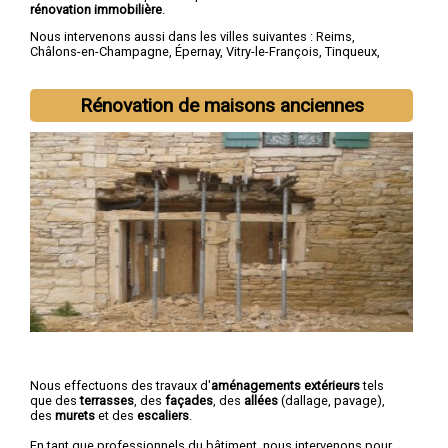
rénovation immobilière
.
Nous intervenons aussi dans les villes suivantes :
Reims
,
Châlons-en-Champagne
,
Épernay
,
Vitry-le-François
,
Tinqueux
,
Bétheny
,
Cormontreuil
,
Saint-Memmie
,
Fismes
,
Sézanne
Rénovation de maisons anciennes
Nous effectuons des travaux d'
aménagements extérieurs
tels
que des
terrasses
, des
façades
, des
allées
(dallage, pavage),
des
murets
et des
escaliers
.
En tant que professionnels du bâtiment, nous intervenons pour