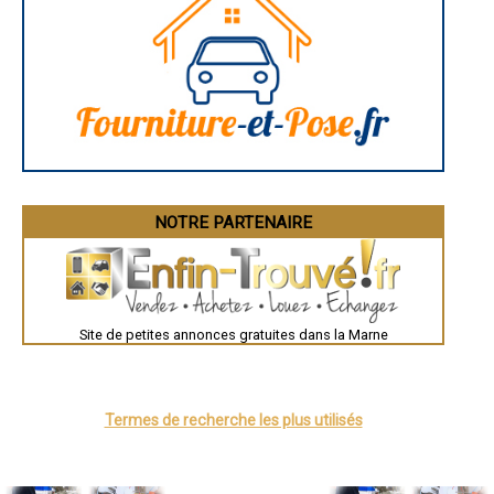
- Joint à la chaux, façade en pierre à Vitry-en-Perthois
- Joint à la chaux, façade en pierre à Marolles
- Joint à la chaux, façade en pierre à Moussy
- Joint à la chaux, façade en pierre à Val-de-Vesle
- Joint à la chaux, façade en pierre à Saint-Martin-sur-le-Pré
- Joint à la chaux, façade en pierre à Villers-Allerand
- Joint à la chaux, façade en pierre à Cumières
- Joint à la chaux, façade en pierre à Livry-Louvercy
- Joint à la chaux, façade en pierre à Mourmelon-le-Petit
- Joint à la chaux, façade en pierre à Verneuil
- Joint à la chaux, façade en pierre à Isles-sur-Suippe
NOTRE PARTENAIRE
- Joint à la chaux, façade en pierre à Athis
- Joint à la chaux, façade en pierre à Troissy
- Joint à la chaux, façade en pierre à Pleurs
- Joint à la chaux, façade en pierre à Hautvillers
- Joint à la chaux, façade en pierre à La Chaussée-sur-Marne
- Joint à la chaux, façade en pierre à Marcilly-sur-Seine
Site de petites annonces gratuites dans la Marne
- Joint à la chaux, façade en pierre à Matougues
- Joint à la chaux, façade en pierre à Merfy
- Joint à la chaux, façade en pierre à Conflans-sur-Seine
- Joint à la chaux, façade en pierre à Plivot
Termes de recherche les plus utilisés
- Joint à la chaux, façade en pierre à Mailly-Champagne
- Joint à la chaux, façade en pierre à Grauves
- Joint à la chaux, façade en pierre à Blacy
- Joint à la chaux, façade en pierre à Châtillon-sur-Marne