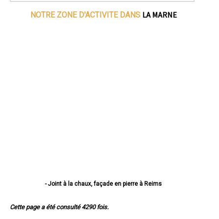
LA MARNE
NOTRE ZONE D'ACTIVITE DANS
- Joint à la chaux, façade en pierre à Reims
- Joint à la chaux, façade en pierre à Châlons-en-Champagne
- Joint à la chaux, façade en pierre à Épernay
Cette page a été consulté 4290 fois.
- Joint à la chaux, façade en pierre à Vitry-le-François
- Joint à la chaux, façade en pierre à Tinqueux