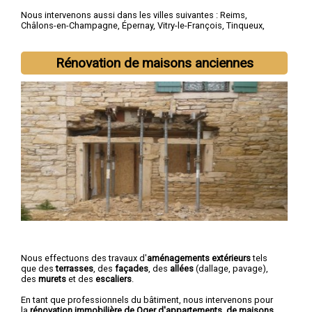
Nous intervenons aussi dans les villes suivantes :
Reims
,
Châlons-en-Champagne
,
Épernay
,
Vitry-le-François
,
Tinqueux
,
Bétheny
,
Cormontreuil
,
Saint-Memmie
,
Fismes
,
Sézanne
Rénovation de maisons anciennes
Nous effectuons des travaux d'
aménagements extérieurs
tels
que des
terrasses
, des
façades
, des
allées
(dallage, pavage),
des
murets
et des
escaliers
.
En tant que professionnels du bâtiment, nous intervenons pour
la
rénovation immobilière de Oger d'appartements, de maisons