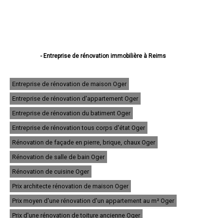
- Entreprise de rénovation immobilière à Reims
- Entreprise de rénovation immobilière à Châlons-en-Champagne
- Entreprise de rénovation immobilière à Épernay
- Entreprise de rénovation immobilière à Vitry-le-François
Entreprise de rénovation de maison Oger
- Entreprise de rénovation immobilière à Tinqueux
Entreprise de rénovation d'appartement Oger
- Entreprise de rénovation immobilière à Bétheny
- Entreprise de rénovation immobilière à Cormontreuil
Entreprise de rénovation du batiment Oger
- Entreprise de rénovation immobilière à Fismes
- Entreprise de rénovation immobilière à Saint-Memmie
Entreprise de rénovation tous corps d'état Oger
- Entreprise de rénovation immobilière à Sézanne
Rénovation de façade en pierre, brique, chaux Oger
- Entreprise de rénovation immobilière à Mourmelon-le-Grand
- Entreprise de rénovation immobilière à Witry-lès-Reims
Rénovation de salle de bain Oger
- Entreprise de rénovation immobilière à Sainte-Menehould
- Entreprise de rénovation immobilière à Fagnières
Rénovation de cuisine Oger
- Entreprise de rénovation immobilière à Ay
Prix architecte rénovation de maison Oger
- Entreprise de rénovation immobilière à Suippes
- Entreprise de rénovation immobilière à Montmirail
Prix moyen d'une rénovation d'un appartement au m² Oger
- Entreprise de rénovation immobilière à Saint-Brice-Courcelles
- Entreprise de rénovation immobilière à Dormans
Prix d'une rénovation de toiture ancienne Oger