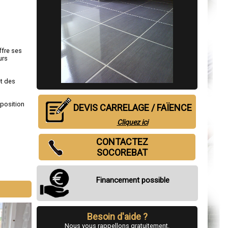
ffre ses
urs
et des
sposition
DEVIS CARRELAGE / FAÏENCE
Cliquez ici
CONTACTEZ
SOCOREBAT
Financement possible
Besoin d'aide ?
Nous vous rappellons gratuitement.