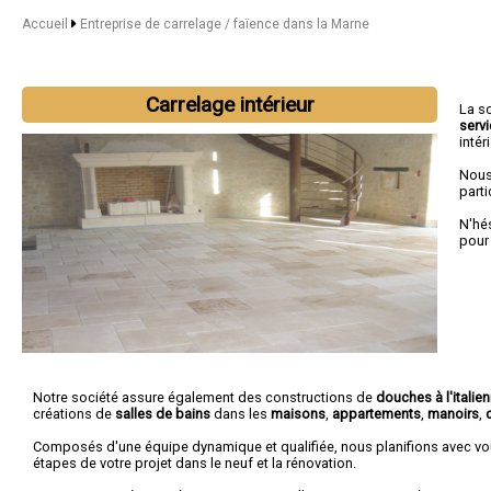
Accueil
Entreprise de carrelage / faïence dans la Marne
Carrelage intérieur
La s
serv
intér
Nous
parti
N'hé
pour
Notre société assure également des constructions de
douches à l'italie
créations de
salles de bains
dans les
maisons
,
appartements
,
manoirs
,
Composés d'une équipe dynamique et qualifiée, nous planifions avec vo
étapes de votre projet dans le neuf et la rénovation.