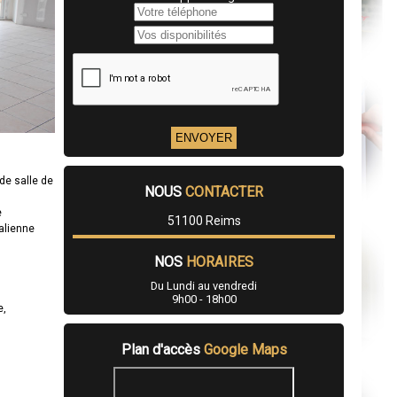
de salle de
NOUS
CONTACTER
e
51100 Reims
talienne
NOS
HORAIRES
Du Lundi au vendredi
9h00 - 18h00
e,
Plan d'accès
Google Maps