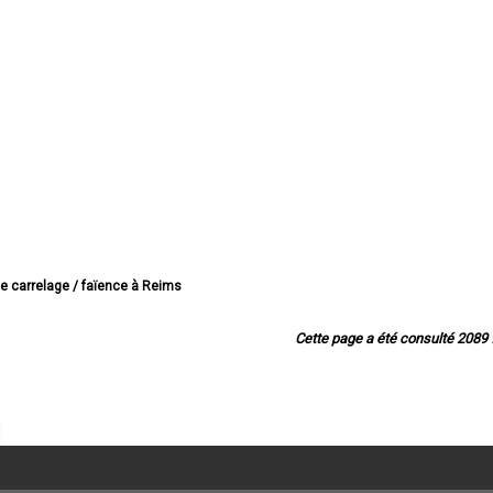
de carrelage / faïence à Reims
lage / faïence à Châlons-en-Champagne
e carrelage / faïence à Épernay
Cette page a été consulté 2089 f
rrelage / faïence à Vitry-le-François
e carrelage / faïence à Tinqueux
e carrelage / faïence à Bétheny
carrelage / faïence à Cormontreuil
de carrelage / faïence à Fismes
carrelage / faïence à Saint-Memmie
e carrelage / faïence à Sézanne
relage / faïence à Mourmelon-le-Grand