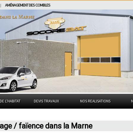
AMÉNAGEMENT DES COMBLES
|
 dans
la Marne
DE L'HABITAT
DEVIS TRAVAUX
NOS REALISATIONS
lage / faïence dans la Marne