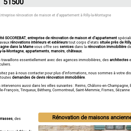
51500
Entreprise rénovation de maison et d'appartement à Rilly-la-Montagne
été SOCOREBAT
,
entreprise de rénovation de maison et d'appartement
spécial
travaux
rénovations intérieurs et extérieurs
tout corps d'etats
située près de Rilly
agne dans la Marne
vous offre ses
services
dans la
rénovation immobilière
d
lly-la-Montagne
,
appartements
,
manoirs
,
châteaux
.
 travaillons essentiellement avec des agences immobilières, des
architectes
e
culiers.
sitez pas à nous contacter pour plus d'informations, nous sommes à votre di
 toutes
demandes de devis rénovation immobilière
.
intervenons aussi dans les villes suivantes :
Reims
,
Châlons-en-Champagne
,
-le-François
,
Tinqueux
,
Bétheny
,
Cormontreuil
,
Saint-Memmie
,
Fismes
,
Sézanne
Rénovation de maisons ancienn
errasses
, des