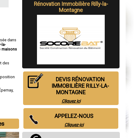
Rénovation Immobilière Rilly-la-
Montagne
isée dans
-la-
e
maisons
t des
sposition
DEVIS RÉNOVATION
IMMOBILIÈRE RILLY-LA-
Épernay
,
MONTAGNE
Cliquez ici
APPELEZ-NOUS
es
Cliquez-ici