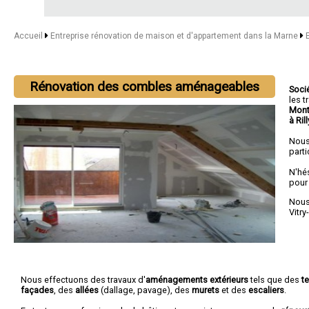
Accueil
Entreprise rénovation de maison et d'appartement dans la Marne
Rénovation des combles aménageables
Soci
les 
Mont
à Ri
Nous
parti
N'hé
pour
Nous 
Vitry
Nous effectuons des travaux d'
aménagements extérieurs
tels que des
t
façades
, des
allées
(dallage, pavage), des
murets
et des
escaliers
.