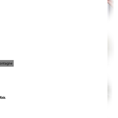
Nantes
Orléans
Cahors
Agen
Mende
Angers
Cherbourg-Octeville
Reims
Saint-Dizier
Laval
Nancy
Verdun
Lorient
Metz
Nevers
Lille
Montagne
Beauvais
Alençon
Calais
Clermont-Ferrand
Pau
Tarbes
Perpignan
Strasbourg
Mulhouse
ois.
Lyon
Vesoul
Chalon-sur-Saône
Le Mans
Chambéry