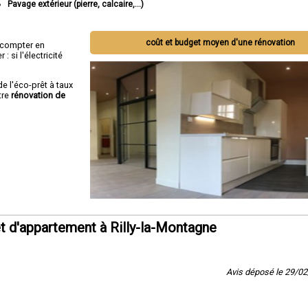
Pavage extérieur (pierre, calcaire,...)
coût et budget moyen d'une rénovation
ut compter en
 si l'électricité
de l'éco-prêt à taux
tre
rénovation de
 d'appartement à Rilly-la-Montagne
Avis déposé le 29/0