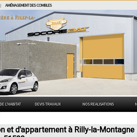
AMÉNAGEMENT DES COMBLES
|
ière à
Rilly-la-
DE L'HABITAT
DEVIS TRAVAUX
NOS REALISATIONS
n et d'appartement à Rilly-la-Montagne