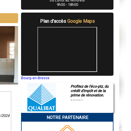
Du Lundi au vendredi
9h00 - 18h00
Plan d'accès
Google Maps
Bourg-en-Bresse
Saint-Quentin
Profitez de l'éco-ptz, du
Montluçon
crédit d'impôt et de la
Manosque
prime de rénovation.
Gap
Nice
N°E157671
Annonay
Charleville-Mézières
Pamiers
2/2024
NOTRE PARTENAIRE
Troyes
Narbonne
Rodez
Marseille