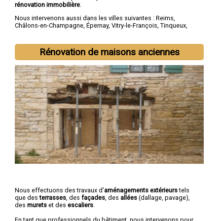
rénovation immobilière
.
Nous intervenons aussi dans les villes suivantes :
Reims
,
Châlons-en-Champagne
,
Épernay
,
Vitry-le-François
,
Tinqueux
,
Bétheny
,
Cormontreuil
,
Saint-Memmie
,
Fismes
,
Sézanne
Rénovation de maisons anciennes
Nous effectuons des travaux d'
aménagements extérieurs
tels
que des
terrasses
, des
façades
, des
allées
(dallage, pavage),
des
murets
et des
escaliers
.
En tant que professionnels du bâtiment, nous intervenons pour