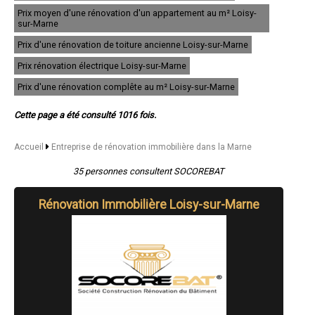
- Entreprise de rénovation immobilière à Saint-Brice-Courcelles
Prix moyen d'une rénovation d'un appartement au m² Loisy-
- Entreprise de rénovation immobilière à Dormans
sur-Marne
- Entreprise de rénovation immobilière à Vertus
Prix d'une rénovation de toiture ancienne Loisy-sur-Marne
- Entreprise de rénovation immobilière à Courtisols
- Entreprise de rénovation immobilière à Muizon
Prix rénovation électrique Loisy-sur-Marne
- Entreprise de rénovation immobilière à Fère-Champenoise
- Entreprise de rénovation immobilière à Taissy
Prix d'une rénovation complête au m² Loisy-sur-Marne
- Entreprise de rénovation immobilière à Sermaize-les-Bains
- Entreprise de rénovation immobilière à Sarry
Cette page a été consulté 1016 fois.
- Entreprise de rénovation immobilière à Warmeriville
- Entreprise de rénovation immobilière à Bazancourt
Accueil
Entreprise de rénovation immobilière dans la Marne
- Entreprise de rénovation immobilière à Pargny-sur-Saulx
- Entreprise de rénovation immobilière à Jonchery-sur-Vesle
35 personnes consultent SOCOREBAT
- Entreprise de rénovation immobilière à Esternay
- Entreprise de rénovation immobilière à Frignicourt
- Entreprise de rénovation immobilière à Magenta
Rénovation Immobilière Loisy-sur-Marne
- Entreprise de rénovation immobilière à Gueux
- Entreprise de rénovation immobilière à Dizy
- Entreprise de rénovation immobilière à Sillery
- Entreprise de rénovation immobilière à Boult-sur-Suippe
- Entreprise de rénovation immobilière à Avize
- Entreprise de rénovation immobilière à Pontfaverger-Moronvilliers
- Entreprise de rénovation immobilière à Saint-Martin-d'Ablois
- Entreprise de rénovation immobilière à Saint-Just-Sauvage
- Entreprise de rénovation immobilière à Mardeuil