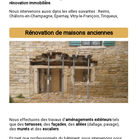
rénovation immobilière
.
Nous intervenons aussi dans les villes suivantes :
Reims
,
Châlons-en-Champagne
,
Épernay
,
Vitry-le-François
,
Tinqueux
,
Bétheny
,
Cormontreuil
,
Saint-Memmie
,
Fismes
,
Sézanne
Rénovation de maisons anciennes
Nous effectuons des travaux d'
aménagements extérieurs
tels
que des
terrasses
, des
façades
, des
allées
(dallage, pavage),
des
murets
et des
escaliers
.
En tant que professionnels du bâtiment, nous intervenons pour