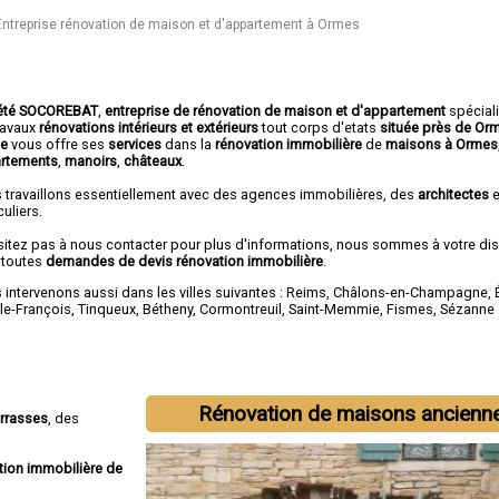
Entreprise rénovation de maison et d'appartement à Ormes
été SOCOREBAT
,
entreprise de rénovation de maison et d'appartement
spécial
travaux
rénovations intérieurs et extérieurs
tout corps d'etats
située près de Or
ne
vous offre ses
services
dans la
rénovation immobilière
de
maisons à Ormes
rtements
,
manoirs
,
châteaux
.
 travaillons essentiellement avec des agences immobilières, des
architectes
e
culiers.
sitez pas à nous contacter pour plus d'informations, nous sommes à votre di
 toutes
demandes de devis rénovation immobilière
.
intervenons aussi dans les villes suivantes :
Reims
,
Châlons-en-Champagne
,
-le-François
,
Tinqueux
,
Bétheny
,
Cormontreuil
,
Saint-Memmie
,
Fismes
,
Sézanne
Rénovation de maisons ancienn
errasses
, des
tion immobilière de