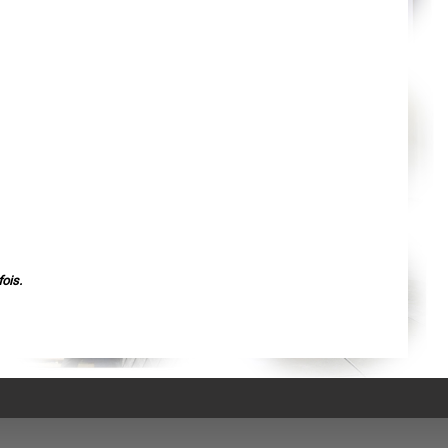
Agen
Mende
Angers
Cherbourg-Octeville
Reims
Saint-Dizier
Laval
Nancy
Verdun
Lorient
Metz
Nevers
Lille
Beauvais
Alençon
Calais
Clermont-Ferrand
Pau
Tarbes
ois.
Perpignan
Strasbourg
Mulhouse
Lyon
Vesoul
Chalon-sur-Saône
Le Mans
Chambéry
Annecy
Paris
Le Havre