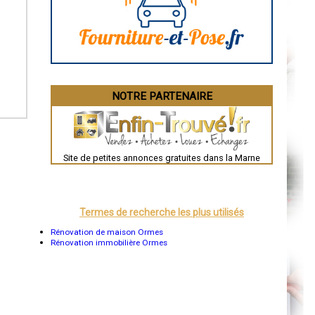
Angoulême
La Rochelle
Bourges
Brive-la-Gaillarde
Dijon
Saint-Brieuc
Guéret
Périgueux
Besançon
NOTRE PARTENAIRE
Valence
Évreux
Chartres
Brest
Nîmes
Toulouse
Site de petites annonces gratuites dans la Marne
Auch
Bordeaux
Montpellier
Rennes
Châteauroux
Termes de recherche les plus utilisés
Tours
Grenoble
Rénovation de maison Ormes
Dole
Rénovation immobilière Ormes
Mont-de-Marsan
Blois
Saint-Étienne
Le Puy-en-Velay
Nantes
Orléans
Cahors