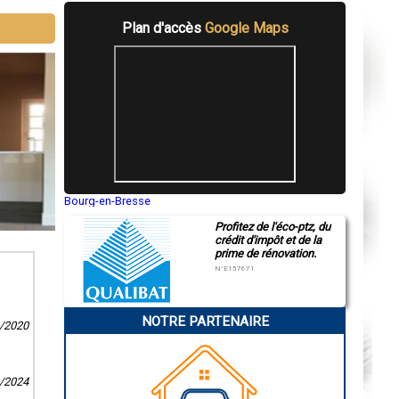
Plan d'accès
Google Maps
Bourg-en-Bresse
Saint-Quentin
Profitez de l'éco-ptz, du
Montluçon
crédit d'impôt et de la
Manosque
prime de rénovation.
Gap
Nice
N°E157671
Annonay
Charleville-Mézières
Pamiers
NOTRE PARTENAIRE
Troyes
0/2020
Narbonne
Rodez
Marseille
Caen
2/2024
Aurillac