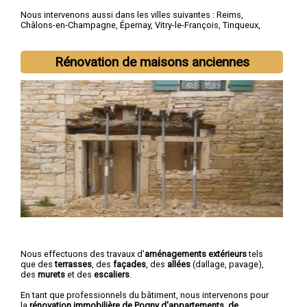
Nous intervenons aussi dans les villes suivantes :
Reims
,
Châlons-en-Champagne
,
Épernay
,
Vitry-le-François
,
Tinqueux
,
Bétheny
,
Cormontreuil
,
Saint-Memmie
,
Fismes
,
Sézanne
Rénovation de maisons anciennes
Nous effectuons des travaux d'
aménagements extérieurs
tels
que des
terrasses
, des
façades
, des
allées
(dallage, pavage),
des
murets
et des
escaliers
.
En tant que professionnels du bâtiment, nous intervenons pour
la
rénovation immobilière de Pogny d'appartements, de