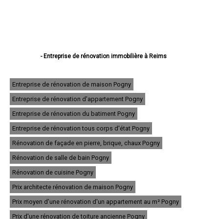
- Entreprise de rénovation immobilière à Reims
- Entreprise de rénovation immobilière à Châlons-en-Champagne
- Entreprise de rénovation immobilière à Épernay
- Entreprise de rénovation immobilière à Vitry-le-François
Entreprise de rénovation de maison Pogny
- Entreprise de rénovation immobilière à Tinqueux
Entreprise de rénovation d'appartement Pogny
- Entreprise de rénovation immobilière à Bétheny
- Entreprise de rénovation immobilière à Cormontreuil
Entreprise de rénovation du batiment Pogny
- Entreprise de rénovation immobilière à Fismes
- Entreprise de rénovation immobilière à Saint-Memmie
Entreprise de rénovation tous corps d'état Pogny
- Entreprise de rénovation immobilière à Sézanne
Rénovation de façade en pierre, brique, chaux Pogny
- Entreprise de rénovation immobilière à Mourmelon-le-Grand
- Entreprise de rénovation immobilière à Witry-lès-Reims
Rénovation de salle de bain Pogny
- Entreprise de rénovation immobilière à Sainte-Menehould
- Entreprise de rénovation immobilière à Fagnières
Rénovation de cuisine Pogny
- Entreprise de rénovation immobilière à Ay
Prix architecte rénovation de maison Pogny
- Entreprise de rénovation immobilière à Suippes
- Entreprise de rénovation immobilière à Montmirail
Prix moyen d'une rénovation d'un appartement au m² Pogny
- Entreprise de rénovation immobilière à Saint-Brice-Courcelles
- Entreprise de rénovation immobilière à Dormans
Prix d'une rénovation de toiture ancienne Pogny