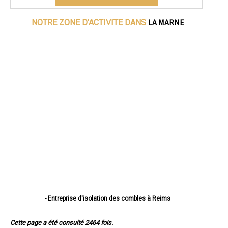
LA MARNE
NOTRE ZONE D'ACTIVITE DANS
- Entreprise d'isolation des combles à Reims
- Entreprise d'isolation des combles à Châlons-en-Champagne
- Entreprise d'isolation des combles à Épernay
Cette page a été consulté 2464 fois.
- Entreprise d'isolation des combles à Vitry-le-François