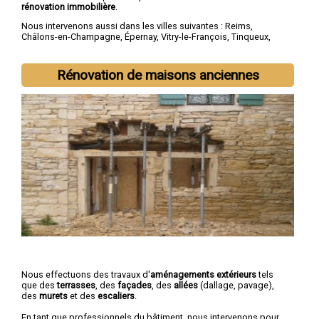
rénovation immobilière
.
Nous intervenons aussi dans les villes suivantes :
Reims
,
Châlons-en-Champagne
,
Épernay
,
Vitry-le-François
,
Tinqueux
,
Bétheny
,
Cormontreuil
,
Saint-Memmie
,
Fismes
,
Sézanne
Rénovation de maisons anciennes
Nous effectuons des travaux d'
aménagements extérieurs
tels
que des
terrasses
, des
façades
, des
allées
(dallage, pavage),
des
murets
et des
escaliers
.
En tant que professionnels du bâtiment, nous intervenons pour