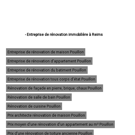
- Entreprise de rénovation immobilière à Reims
- Entreprise de rénovation immobilière à Châlons-en-Champagne
- Entreprise de rénovation immobilière à Épernay
- Entreprise de rénovation immobilière à Vitry-le-François
Entreprise de rénovation de maison Pouillon
- Entreprise de rénovation immobilière à Tinqueux
Entreprise de rénovation d'appartement Pouillon
- Entreprise de rénovation immobilière à Bétheny
- Entreprise de rénovation immobilière à Cormontreuil
Entreprise de rénovation du batiment Pouillon
- Entreprise de rénovation immobilière à Fismes
- Entreprise de rénovation immobilière à Saint-Memmie
Entreprise de rénovation tous corps d'état Pouillon
- Entreprise de rénovation immobilière à Sézanne
Rénovation de façade en pierre, brique, chaux Pouillon
- Entreprise de rénovation immobilière à Mourmelon-le-Grand
- Entreprise de rénovation immobilière à Witry-lès-Reims
Rénovation de salle de bain Pouillon
- Entreprise de rénovation immobilière à Sainte-Menehould
- Entreprise de rénovation immobilière à Fagnières
Rénovation de cuisine Pouillon
- Entreprise de rénovation immobilière à Ay
Prix architecte rénovation de maison Pouillon
- Entreprise de rénovation immobilière à Suippes
- Entreprise de rénovation immobilière à Montmirail
Prix moyen d'une rénovation d'un appartement au m² Pouillon
- Entreprise de rénovation immobilière à Saint-Brice-Courcelles
- Entreprise de rénovation immobilière à Dormans
Prix d'une rénovation de toiture ancienne Pouillon