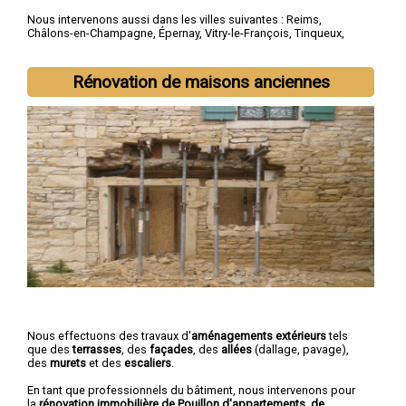
Nous intervenons aussi dans les villes suivantes :
Reims
,
Châlons-en-Champagne
,
Épernay
,
Vitry-le-François
,
Tinqueux
,
Bétheny
,
Cormontreuil
,
Saint-Memmie
,
Fismes
,
Sézanne
Rénovation de maisons anciennes
Nous effectuons des travaux d'
aménagements extérieurs
tels
que des
terrasses
, des
façades
, des
allées
(dallage, pavage),
des
murets
et des
escaliers
.
En tant que professionnels du bâtiment, nous intervenons pour
la
rénovation immobilière de Pouillon d'appartements, de