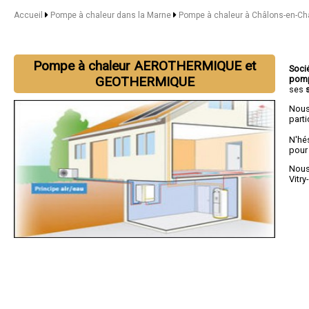
Accueil
Pompe à chaleur dans la Marne
Pompe à chaleur à Châlons-en-C
Pompe à chaleur AEROTHERMIQUE et
Soci
pomp
GEOTHERMIQUE
ses
Nous
parti
N'hé
pour
Nous 
Vitry