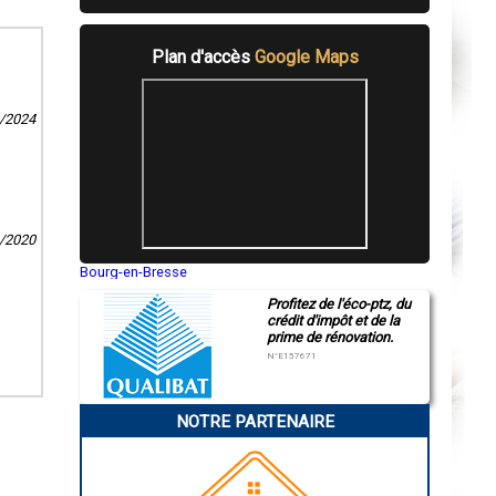
Plan d'accès
Google Maps
2/2024
0/2020
Bourg-en-Bresse
Saint-Quentin
Profitez de l'éco-ptz, du
Montluçon
crédit d'impôt et de la
Manosque
prime de rénovation.
Gap
Nice
N°E157671
Annonay
Charleville-Mézières
Pamiers
NOTRE PARTENAIRE
Troyes
Narbonne
Rodez
Marseille
Caen