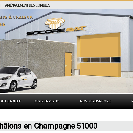
AMÉNAGEMENT DES COMBLES
|
mpe à chaleur
ne
DE L'HABITAT
DEVIS TRAVAUX
NOS REALISATIONS
Châlons-en-Champagne 51000