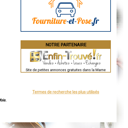
Aurillac
Angoulême
La Rochelle
Bourges
Brive-la-Gaillarde
Dijon
Saint-Brieuc
Guéret
Périgueux
Besançon
NOTRE PARTENAIRE
Valence
Évreux
Chartres
Brest
Nîmes
Toulouse
Site de petites annonces gratuites dans la Marne
Auch
Bordeaux
Montpellier
Rennes
Châteauroux
Termes de recherche les plus utilisés
Tours
Grenoble
ois.
Dole
Mont-de-Marsan
Blois
Saint-Étienne
Le Puy-en-Velay
Nantes
Orléans