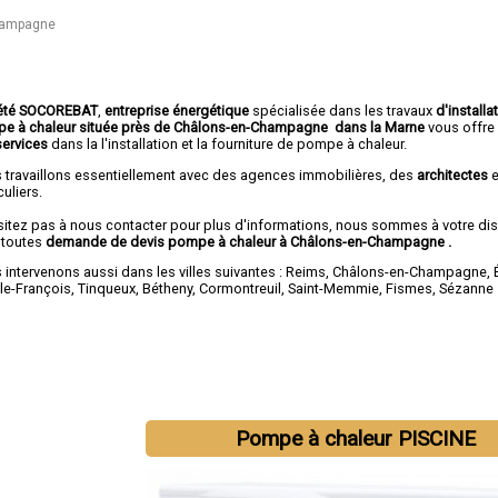
hampagne
été SOCOREBAT
,
entreprise énergétique
spécialisée dans les travaux
d'installa
e à chaleur
située près de Châlons-en-Champagne dans la Marne
vous offre
services
dans la l'installation et la fourniture de pompe à chaleur.
 travaillons essentiellement avec des agences immobilières, des
architectes
e
culiers.
sitez pas à nous contacter pour plus d'informations, nous sommes à votre di
 toutes
demande de devis pompe à chaleur à Châlons-en-Champagne
.
intervenons aussi dans les villes suivantes :
Reims
,
Châlons-en-Champagne
,
-le-François
,
Tinqueux
,
Bétheny
,
Cormontreuil
,
Saint-Memmie
,
Fismes
,
Sézanne
Pompe à chaleur PISCINE