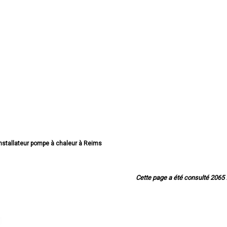
installateur pompe à chaleur à Reims
teur pompe à chaleur à Châlons-en-Champagne
nstallateur pompe à chaleur à Épernay
lateur pompe à chaleur à Vitry-le-François
Cette page a été consulté 2065 f
nstallateur pompe à chaleur à Tinqueux
nstallateur pompe à chaleur à Bétheny
tallateur pompe à chaleur à Cormontreuil
installateur pompe à chaleur à Fismes
tallateur pompe à chaleur à Saint-Memmie
nstallateur pompe à chaleur à Sézanne