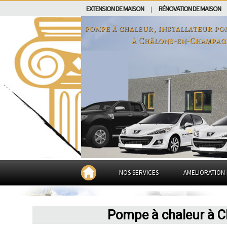
EXTENSION DE MAISON
RÉNOVATION DE MAISON
|
pompe à chaleur, installateur po
à
Châlons-en-Champag
NOS SERVICES
AMELIORATION 
Pompe à chaleur à 