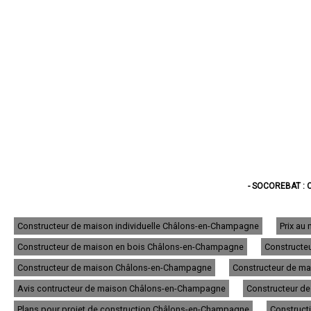
- SOCOREBAT :
- SOCOREBAT : CONSTRU
- SOCOREBAT : 
- SOCOREBAT : CONST
Constructeur de maison individuelle Châlons-en-Champagne
Prix au
- SOCOREBAT : C
Constructeur de maison en bois Châlons-en-Champagne
Constructe
- SOCOREBAT : 
- SOCOREBAT : CO
Constructeur de maison Châlons-en-Champagne
Constructeur de m
- SOCOREBAT : 
- SOCOREBAT : CON
Avis contructeur de maison Châlons-en-Champagne
Constructeur d
- SOCOREBAT : 
Plans pour projet de construction Châlons-en-Champagne
Construct
- SOCOREBAT : CONST