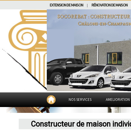
EXTENSION DE MAISON
RÉNOVATION DE MAISON
|
SOCOREBAT : CONSTRUCTEUR
Châlons-en-Champag
NOS SERVICES
AMELIORATION 
Constructeur de maison indiv