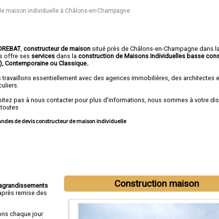
de maison individuelle à Châlons-en-Champagne
OREBAT
,
constructeur de maison
situé près de Châlons-en-Champagne dans l
us offre ses
services
dans la
construction de
Maisons Individuelles basse co
)
, Contemporaine ou Classique.
.
 travaillons essentiellement avec des agences immobilières, des architectes 
culiers.
sitez pas à nous contacter pour plus d'informations, nous sommes à votre di
 toutes
des de devis constructeur de maison individuelle
intervenons aussi dans les villes suivantes :
Reims
,
Châlons-en-Champagne
,
Construction maison
-le-François
,
Tinqueux
,
Bétheny
,
Cormontreuil
,
Saint-Memmie
,
Fismes
,
Sézanne
agrandissements
près remise des
ons chaque jour