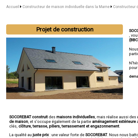
Accueil
Constructeur de maison individuelle dans la Marne
Constructeur 
Projet de construction
SOC
, vo
(BBC
Nous
parti
N'hé
pour
deman
Nous 
Vitry
SOCOREBAT construit
des
maisons individuelles
, mais réalise aussi des
de maison
, et s'occupe également de la partie
aménagement extérieure
a
clés,
clôture, terrasse, piliers, terrassement et engazonnement
.
La qualité au
juste prix
: une valeur forte de
SOCOREBAT
. Nous nous batt