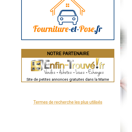
Marseille
Caen
Aurillac
Angoulême
La Rochelle
Bourges
Brive-la-Gaillarde
Dijon
Saint-Brieuc
Guéret
Périgueux
Besançon
NOTRE PARTENAIRE
Valence
Évreux
Chartres
Brest
Nîmes
Toulouse
Site de petites annonces gratuites dans la Marne
Auch
Bordeaux
Montpellier
Rennes
Châteauroux
Termes de recherche les plus utilisés
Tours
Grenoble
Dole
Mont-de-Marsan
Blois
Saint-Étienne
Le Puy-en-Velay