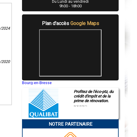
Du Lundi au vendredi
9h00 - 18h00
Plan d'accès
Google Maps
2/2024
0/2020
Bourg-en-Bresse
Saint-Quentin
Profitez de l'éco-ptz, du
Montluçon
crédit d'impôt et de la
Manosque
prime de rénovation.
Gap
Nice
N°E157671
Annonay
Charleville-Mézières
Pamiers
NOTRE PARTENAIRE
Troyes
Narbonne
Rodez