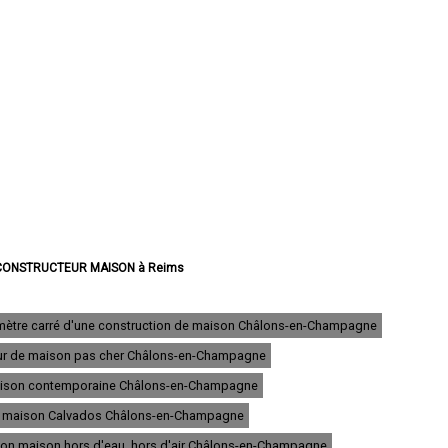
 CONSTRUCTEUR MAISON à Reims
CTEUR MAISON à Châlons-en-Champagne
CONSTRUCTEUR MAISON à Épernay
RUCTEUR MAISON à Vitry-le-François
 mètre carré d'une construction de maison Châlons-en-Champagne
ONSTRUCTEUR MAISON à Tinqueux
ur de maison pas cher Châlons-en-Champagne
CONSTRUCTEUR MAISON à Bétheny
NSTRUCTEUR MAISON à Cormontreuil
aison contemporaine Châlons-en-Champagne
CONSTRUCTEUR MAISON à Fismes
STRUCTEUR MAISON à Saint-Memmie
e maison Calvados Châlons-en-Champagne
CONSTRUCTEUR MAISON à Sézanne
ion maison hors d'eau, hors d'air Châlons-en-Champagne
RUCTEUR MAISON à Mourmelon-le-Grand