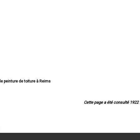
 de peinture de toiture à Reims
ture de toiture à Châlons-en-Champagne
de peinture de toiture à Épernay
inture de toiture à Vitry-le-François
Cette page a été consulté 1922 f
e peinture de toiture à Tinqueux
de peinture de toiture à Bétheny
peinture de toiture à Cormontreuil
de peinture de toiture à Fismes
peinture de toiture à Saint-Memmie
e peinture de toiture à Sézanne
nture de toiture à Mourmelon-le-Grand