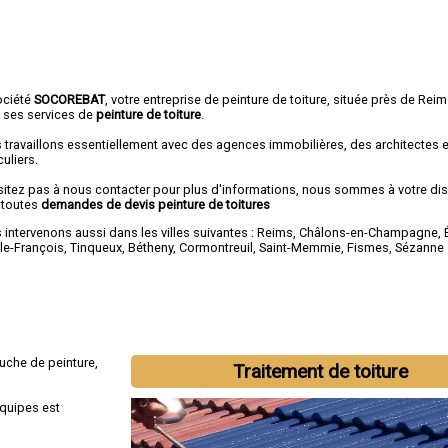
ociété
SOCOREBAT
, votre entreprise de peinture de toiture, située près de Rei
e ses services de
peinture de toiture
.
 travaillons essentiellement avec des agences immobilières, des architectes 
culiers.
sitez pas à nous contacter pour plus d'informations, nous sommes à votre di
 toutes
demandes de devis peinture de toitures
intervenons aussi dans les villes suivantes :
Reims
,
Châlons-en-Champagne
,
-le-François
,
Tinqueux
,
Bétheny
,
Cormontreuil
,
Saint-Memmie
,
Fismes
,
Sézanne
uche de peinture,
Traitement de toiture
équipes est