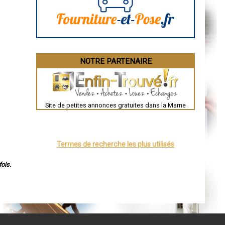
La Rochelle
Bourges
Brive-la-Gaillarde
Dijon
Saint-Brieuc
Guéret
Périgueux
Besançon
NOTRE PARTENAIRE
Valence
Évreux
Chartres
Brest
Nîmes
Toulouse
Site de petites annonces gratuites dans la Marne
Auch
Bordeaux
Montpellier
Rennes
Châteauroux
Termes de recherche les plus utilisés
Tours
Grenoble
Dole
ois.
Mont-de-Marsan
Blois
Saint-Étienne
Le Puy-en-Velay
Nantes
Orléans
Cahors
Agen