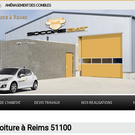
AMÉNAGEMENT DES COMBLES
|
ure à
Reims
DE L'HABITAT
DEVIS TRAVAUX
NOS REALISATIONS
toiture à Reims 51100