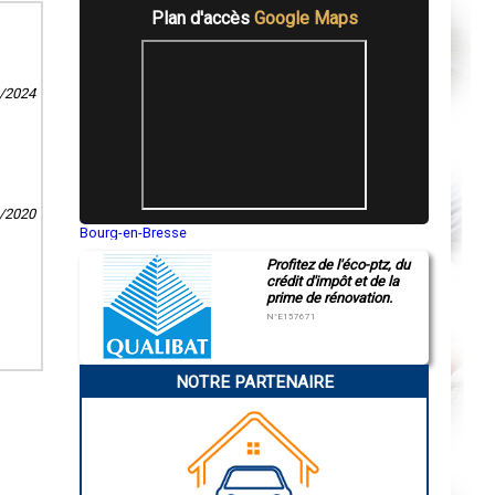
Plan d'accès
Google Maps
2/2024
0/2020
Bourg-en-Bresse
Saint-Quentin
Profitez de l'éco-ptz, du
Montluçon
crédit d'impôt et de la
Manosque
prime de rénovation.
Gap
Nice
N°E157671
Annonay
Charleville-Mézières
Pamiers
NOTRE PARTENAIRE
Troyes
Narbonne
Rodez
Marseille
Caen
Aurillac
Angoulême