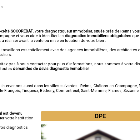
ms
ociété
SOCOREBAT
, votre diagnostiqueur immobilier, située près de Reims vou
mpagne et vous aide à identifier les
diagnostics immobiliers obligatoires
que
 à réaliser avant la vente ou mise en location de votre bien .
 travaillons essentiellement avec des agences immobilières, des architectes 
culiers.
sitez pas à nous contacter pour plus d'informations, nous sommes à votre di
 toutes
demandes de devis diagnostic immobilier
intervenons aussi dans les villes suivantes :
Reims
,
Châlons-en-Champagne
,
-le-François
,
Tinqueux
,
Bétheny
,
Cormontreuil
,
Saint-Memmie
,
Fismes
,
Sézanne
il est devenu
DPE
er votre habitation.
vos diagnostics