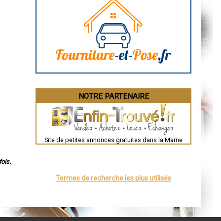
Rodez
Marseille
Caen
Aurillac
Angoulême
La Rochelle
Bourges
Brive-la-Gaillarde
Dijon
Saint-Brieuc
Guéret
Périgueux
Besançon
NOTRE PARTENAIRE
Valence
Évreux
Chartres
Brest
Nîmes
Toulouse
Site de petites annonces gratuites dans la Marne
Auch
Bordeaux
Montpellier
ois.
Rennes
Châteauroux
Termes de recherche les plus utilisés
Tours
Grenoble
Dole
Mont-de-Marsan
Blois
Saint-Étienne