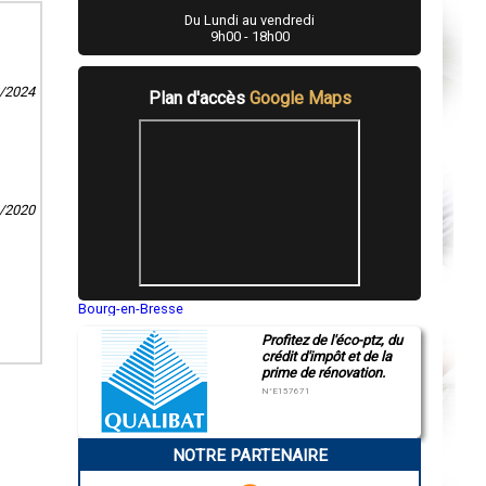
Du Lundi au vendredi
9h00 - 18h00
2/2024
Plan d'accès
Google Maps
0/2020
Bourg-en-Bresse
Saint-Quentin
Profitez de l'éco-ptz, du
Montluçon
crédit d'impôt et de la
Manosque
prime de rénovation.
Gap
Nice
N°E157671
Annonay
Charleville-Mézières
Pamiers
NOTRE PARTENAIRE
Troyes
Narbonne