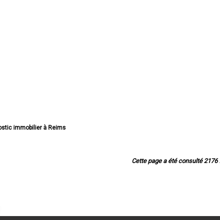
ostic immobilier à Reims
mobilier à Châlons-en-Champagne
stic immobilier à Épernay
 immobilier à Vitry-le-François
Cette page a été consulté 2176 f
stic immobilier à Tinqueux
stic immobilier à Bétheny
ic immobilier à Cormontreuil
ostic immobilier à Fismes
c immobilier à Saint-Memmie
stic immobilier à Sézanne
immobilier à Mourmelon-le-Grand